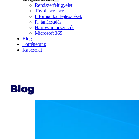
Rendszerfelügyelet
Távoli segítség
Informatikai fejlesztések
IT tanácsadás
Hardware beszerzés
Microsoft 365
Blog
Történetünk
Kapcsolat
Blog