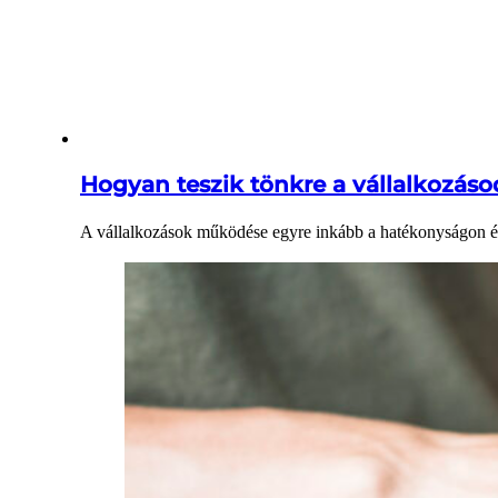
Hogyan teszik tönkre a vállalkozáso
A vállalkozások működése egyre inkább a hatékonyságon é