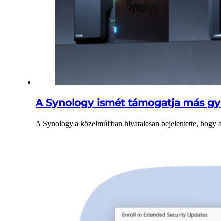
A Synology ismét támogatja más gy
A Synology a közelmúltban hivatalosan bejelentette, hog