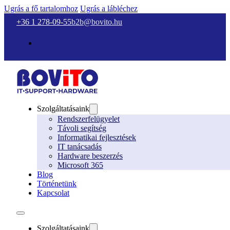
Ugrás a fő tartalomhoz
Ugrás a lábléchez
+36 1 278-09-55
b2b@bovito.hu
Szolgáltatásaink
Rendszerfelügyelet
Távoli segítség
Informatikai fejlesztések
IT tanácsadás
Hardware beszerzés
Microsoft 365
Blog
Történetünk
Kapcsolat
Szolgáltatásaink